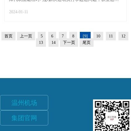
儿点赞。当天，叶乐为乘坐CZ3764航班的马尼拉亚运代表
2024-01-11
团办理乘机手续。代表团共有33名运动员，每人均托运一
大一小行李，导致托运行李件数超限。面对这一突发情
况...
首页
上一页
5
6
7
8
[9]
10
11
12
13
14
下一页
尾页
温州机场
集团官网