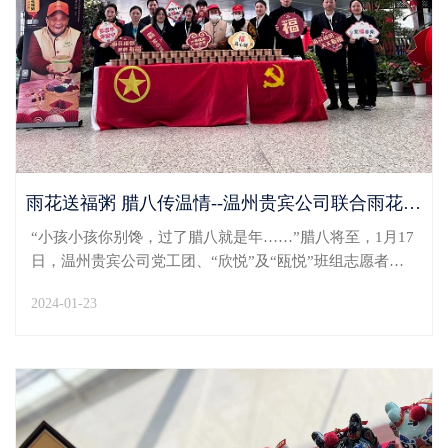
雨花送福粥 腊八传温情--温州贵宾公司联合雨花敬老慈善机构开展腊八派粥活动
“小孩小孩你别馋，过了腊八就是年……”腊八将至，1月17
日，温州贵宾公司党工团、“欣悦”及“瓯悦”班组志愿者、
联合温州市龙湾区雨花敬老慈善机构在温州机场T2航站楼
2024-01-23
举办“雨花送福粥”腊八派粥活动。清晨，志愿者将糯米、
红豆、花生、红枣、莲子等食材洗净，开始熬煮...