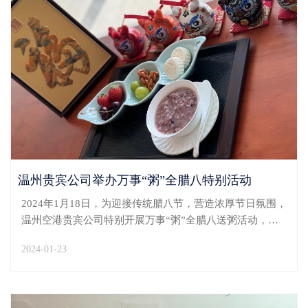
温州贵宾公司举办万事“粥”全腊八特别活动
2024年1月18日，为迎接传统腊八节，营造浓厚节日氛围，
温州空港贵宾公司特别开展万事“粥”全腊八送粥活动，为
出行的旅客带去甜蜜和祝福。公司贵宾部精选红枣、莲
2024-01-23
子、桂圆等食材，经数小时烹煮，熬煮出香滑浓郁的腊八
粥。旅客落座后即可享受万事“粥”全腊八套餐。香气四...