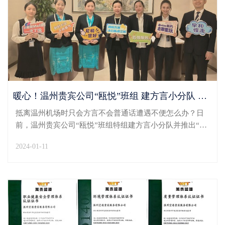
暖心！温州贵宾公司“瓯悦”班组 建方言小分队 推“乡音伴您行”服务活动
抵离温州机场时只会方言不会普通话遭遇不便怎么办？日
前，温州贵宾公司“瓯悦”班组特组建方言小分队并推出“乡
音伴您行”活动，让乡音串起贵宾服务的真情和暖意。“乡
2024-01-11
音伴您行”活动的推出，源于“瓯悦”班组在日常工作中多次
发现部分旅客只会方言，不会普通话，出行中...