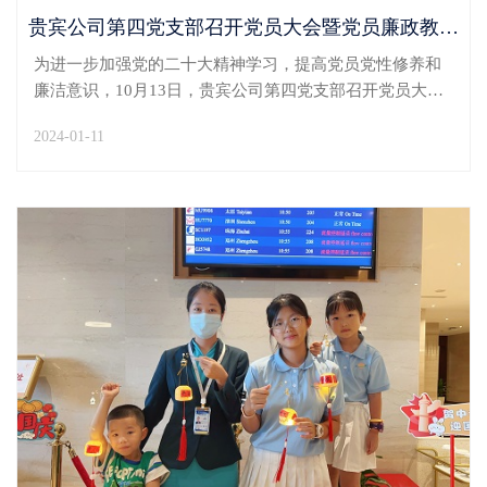
贵宾公司第四党支部召开党员大会暨党员廉政教育活动
为进一步加强党的二十大精神学习，提高党员党性修养和
廉洁意识，10月13日，贵宾公司第四党支部召开党员大会
暨党员廉政教育，支部共18位党员参加会议。会议由支部
2024-01-11
委员周杰给全体党员上廉政教育党课。周杰深入浅出、以
典型案例为切入口，对全体党员干部提出三点要求：一
是...