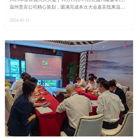
温州贵宾公司精心策划，圆满完成本次大会嘉宾抵离温服
务保障工作，获各方一致好评。接待前期，温州贵宾公司
2024-01-11
充分借鉴刚刚结束的杭州第19届亚运会保障优秀经验，坚
持高标准、高要求，在人员、服务环节和服务设施设备
上...