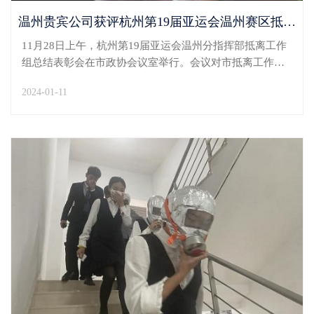
温州贵宾公司获评杭州第19届亚运会温州赛区抵离服务突出贡献单位
11月28日上午，杭州第19届亚运会温州分指挥部抵离工作
组总结表彰会在市政协会议室举行。会议对市抵离工作组
各成员单位在此次亚运保障工作中所作努力给予充分肯
2024-01-11
定，温州贵宾公司荣获杭州第19届亚运会温州赛区抵离服
务突出贡献单位荣誉称号。作为温州地区重要服务窗口，
温...