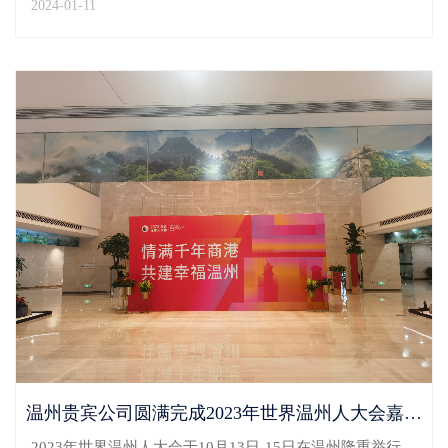
2024-01-11
作。此次与会嘉宾有来自全国各地的新材料专家、企业
家、投资家、高等院校和企事业单位代表及两院院士。在
做好...
温州贵宾公司圆满完成2023年世界温州人大会嘉宾抵离温服务保障工作
2023年世界温州人大会于10月13日-15日在温州隆重举行。