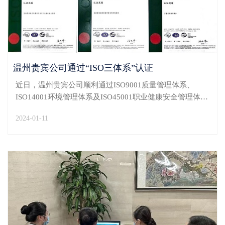
温州贵宾公司通过“ISO三体系”认证
近日，温州贵宾公司顺利通过ISO9001质量管理体系、
ISO14001环境管理体系及ISO45001职业健康安全管理体系
（以下简称“ISO三体系”）认证，标志着温州贵宾公司向管
2024-01-11
理规范化、制度化、精细化迈出坚实一步。温州贵宾公司
于今年7月启动“ISO三体系”认证工作。10...