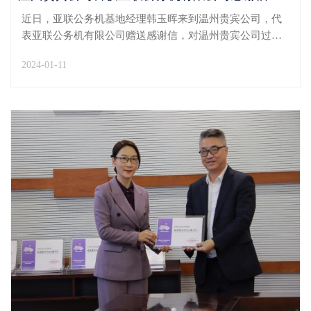
近日，亚联公务机基地经理韩玉晖来到温州贵宾公司，代
表亚联公务机有限公司赠送感谢信，对温州贵宾公司过去
一年为该公司在温州机场航班保障中提供的大力支持和优
2024-01-11
质服务表示诚挚谢意。副总经理周杰代表公司接受感谢
信。温州贵宾公司各岗位人员在保障亚联公务机过程中始
终...