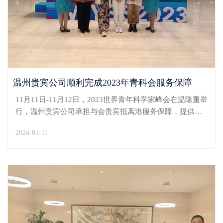
温州贵宾公司顺利完成2023年青科会服务保障
11月11日-11月12日，2023世界青年科学家峰会在温隆重举
行，温州贵宾公司承担与会贵宾抵离港服务保障，提供接
送机、信息协调等定制服务。青科会是温州招才引智、集
2024-01-11
聚资源的年度盛事。接获保障任务后，温州贵宾公司即刻
指定专人对接主办方，全面梳理与会贵宾行程安排和需
求...