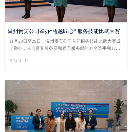
温州贵宾公司举办“瓯越匠心” 服务技能比武大赛
11月28日至29日，温州贵宾公司首届服务技能比武大赛成
功举办，来自贵宾服务部和嘉宾服务部的37名选手和12组
团体同台竞技、综合比拼。本次大赛是温州贵宾公司强
2024-01-11
化“三基”建设、提升员工服务积极性和主动性的重要举
措。大赛以“瓯越匠心”为主题，设置个人服务情景模拟和...