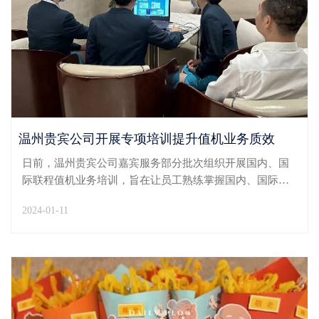
温州贵宾公司开展专项培训提升值机业务质效
日前，温州贵宾公司嘉宾服务部分批次组织开展国内、国
际联程值机业务培训，旨在让员工熟练掌握国内、国际联
程值机业务技能，高效提升值机服务水平。本次培训内容
2024-01-11
包括国内、国际联程值机业务基本内容、注意事项、技能
要求等，由公司资深值机员现场授课讲解并进行答疑，
确...