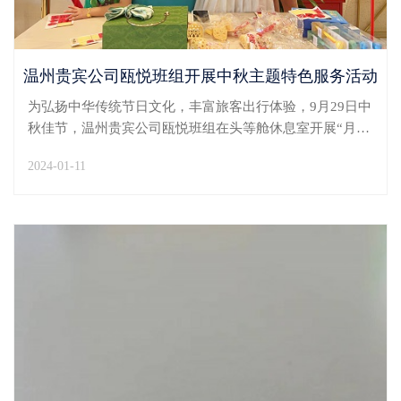
温州贵宾公司瓯悦班组开展中秋主题特色服务活动
为弘扬中华传统节日文化，丰富旅客出行体验，9月29日中
秋佳节，温州贵宾公司瓯悦班组在头等舱休息室开展“月圆
中秋情，禧悦满心间”特色服务活动，营造了浓厚的节日氛
2024-01-11
围。活动当天，工作人员精心布置现场。休息室入口、吧
台等关键区域均进行了富有中秋特色的装饰布置，不...