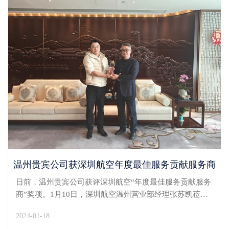
温州贵宾公司获深圳航空年度最佳服务贡献服务商
日前，温州贵宾公司获评深圳航空“年度最佳服务贡献服务
商”奖项。1月10日，深圳航空温州营业部经理张苏凯莅临
温州机场T2贵宾楼，现场为温州贵宾公司颁发奖杯，并对
2024-01-18
温州贵宾公司优质服务表达肯定，对员工辛勤付出表示衷