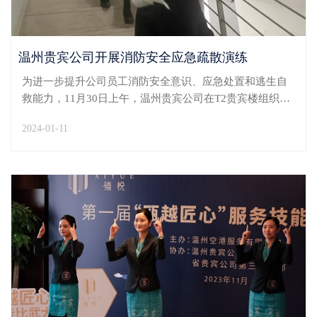
温州贵宾公司开展消防安全应急疏散演练
为进一步提升公司员工消防安全意识、应急处置和逃生自
救能力，11月30日上午，温州贵宾公司在T2贵宾楼组织消
防安全应急疏散演练。本次演练模拟贵宾室旅客使用充电
2024-01-11
宝时失火场景，完成火情初期处置和应急疏散两个科目演
练任务。演练开始后，各参演岗位人员按照公司火灾应
急...