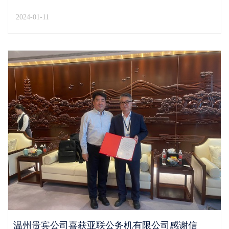
司第四党支部、第三团支部走进万顺社区朱垟老人房，共
2024-01-11
同为12位高寿老人过集体生日。现场，长者们精神矍铄，
围坐一堂，气氛温馨祥和。雨花斋生日会负责人夏燕女
士...
温州贵宾公司喜获亚联公务机有限公司感谢信