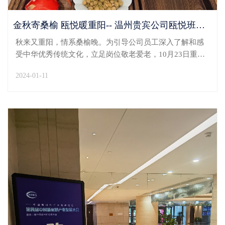
金秋寄桑榆 瓯悦暖重阳-- 温州贵宾公司瓯悦班组开展重阳节主题服务活动
秋来又重阳，情系桑榆晚。为引导公司员工深入了解和感
受中华优秀传统文化，立足岗位敬老爱老，10月23日重阳
节，温州贵宾公司瓯悦班组在两舱休息室开展“金秋寄桑榆
2024-01-11
瓯悦暖重阳”主题服务活动。活动当天，班组为70周岁及以
上老人免费提供优先办理值机手续、快速安检通道引...