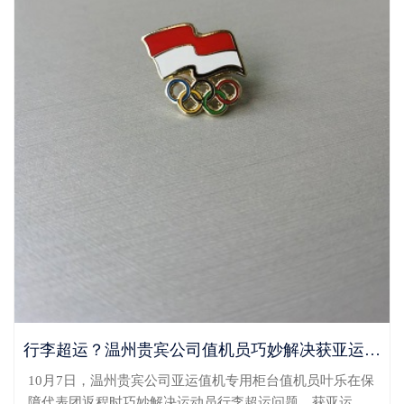
行李超运？温州贵宾公司值机员巧妙解决获亚运健儿点赞
10月7日，温州贵宾公司亚运值机专用柜台值机员叶乐在保
障代表团返程时巧妙解决运动员行李超运问题，获亚运健