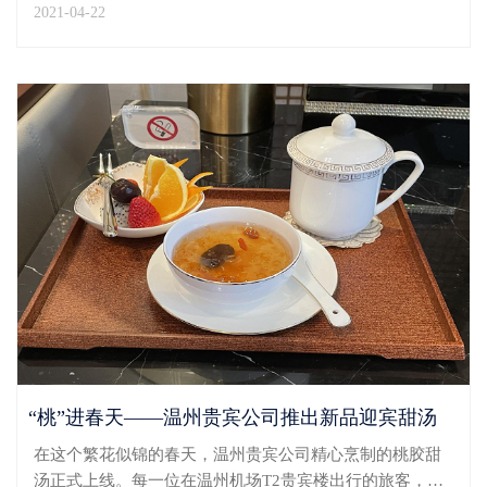
2021-04-22
州监管局领导及员工开展礼仪培训。本次课程培训地点设
在温州机场T2贵宾楼会议室，由温州贵宾公司高级礼仪
培...
“桃”进春天——温州贵宾公司推出新品迎宾甜汤
在这个繁花似锦的春天，温州贵宾公司精心烹制的桃胶甜
汤正式上线。每一位在温州机场T2贵宾楼出行的旅客，都