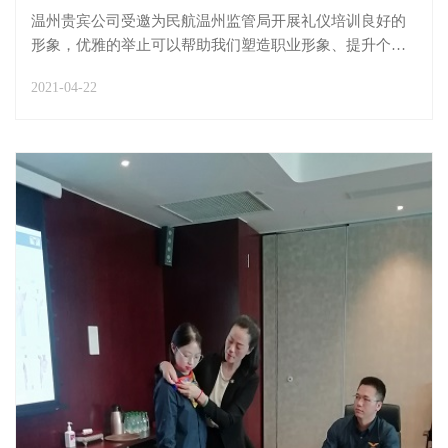
温州贵宾公司受邀为民航温州监管局开展礼仪培训良好的
形象，优雅的举止可以帮助我们塑造职业形象、提升个人
气质。4月21日，温州贵宾公司礼仪培训团队受邀为民航温
2021-04-22
州监管局领导及员工开展礼仪培训。本次课程培训地点设
在温州机场T2贵宾楼会议室，由温州贵宾公司高级礼仪
培...