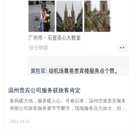
温州贵宾公司服务获旅客肯定
春风暖大地，服务暖人心。开春以来，温州空港贵宾服务
有限公司旅客服务量节节攀升，现场服务压力加大，但贵
宾公司员工良好的职业素养和工作状态始终“在线”，近日
2021-04-22
更接连获旅客肯定。4月15日上午6时45分，贵宾楼迎来黄
先生一行四位旅客乘坐KN5752航班前往佛山。由于是第...