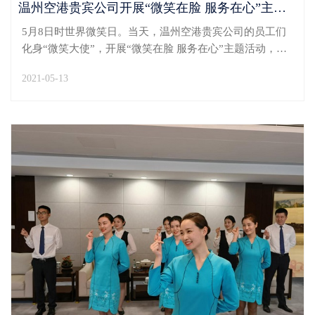
温州空港贵宾公司开展“微笑在脸 服务在心”主题活动
5月8日时世界微笑日。当天，温州空港贵宾公司的员工们
化身“微笑大使”，开展“微笑在脸 服务在心”主题活动，传
递正能量。活动当天，贵宾楼门口LED屏幕及广告机、候
2021-05-13
机楼头等1号、2号休息室和C7贵宾服务接待柜台前面广告
机滚动播放“微笑日”广告宣传画，积极宣传“世界...