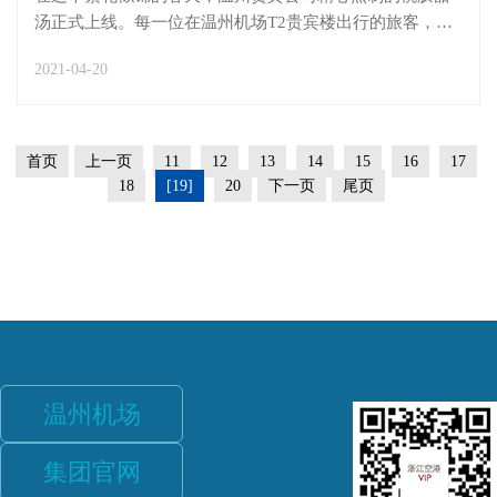
汤正式上线。每一位在温州机场T2贵宾楼出行的旅客，都
能一品这春日佳肴。迎宾桃胶甜汤是温州贵宾公司打造“舌
2021-04-20
尖上的贵宾”的一项重磅产品。甜汤研发前期，贵宾公司服
务科负责人带领欣悦班组成员严选优质食材搭配，不...
首页
上一页
11
12
13
14
15
16
17
18
[19]
20
下一页
尾页
温州机场
集团官网