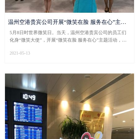
温州空港贵宾公司开展“微笑在脸 服务在心”主题活动
5月8日时世界微笑日。当天，温州空港贵宾公司的员工们
化身“微笑大使”，开展“微笑在脸 服务在心”主题活动，传
递正能量。活动当天，贵宾楼门口LED屏幕及广告机、候
2021-05-13
机楼头等1号、2号休息室和C7贵宾服务接待柜台前面广告
机滚动播放“微笑日”广告宣传画，积极宣传“世界...