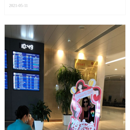
感。这一天，温州空港贵宾服务有限公司准备了满满的”惊
2021-05-11
喜，将感恩和浪漫送给妈妈们。5月9日一早，每一位温州
空港贵宾公司全体员工的妈妈收到了一条由公司发送的...