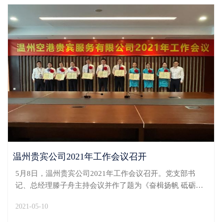
温州贵宾公司2021年工作会议召开
5月8日，温州贵宾公司2021年工作会议召开。党支部书
记、总经理滕子舟主持会议并作了题为《奋楫扬帆 砥砺前
行 迈步贵宾公司高质量发展新征程》的工作报告。副总经
2021-05-10
理周杰传达原省机场集团党委委员、副总经理、原省空港
贵宾公司党委书记蒋福敏在省空港贵宾公司2021年工作