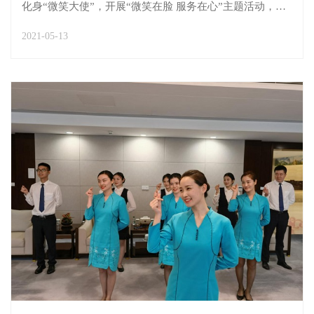
化身“微笑大使”，开展“微笑在脸 服务在心”主题活动，传
递正能量。活动当天，贵宾楼门口LED屏幕及广告机、候
2021-05-13
机楼头等1号、2号休息室和C7贵宾服务接待柜台前面广告
机滚动播放“微笑日”广告宣传画，积极宣传“世界...