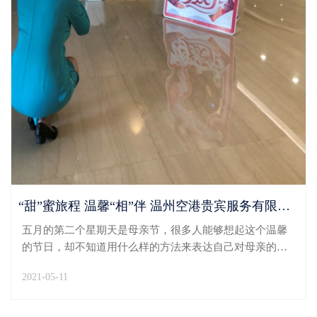
“甜”蜜旅程 温馨“相”伴 温州空港贵宾服务有限公司开展母亲节特别活动
五月的第二个星期天是母亲节，很多人能够想起这个温馨
的节日，却不知道用什么样的方法来表达自己对母亲的情
感。这一天，温州空港贵宾服务有限公司准备了满满的”惊
2021-05-11
喜，将感恩和浪漫送给妈妈们。5月9日一早，每一位温州
空港贵宾公司全体员工的妈妈收到了一条由公司发送的...