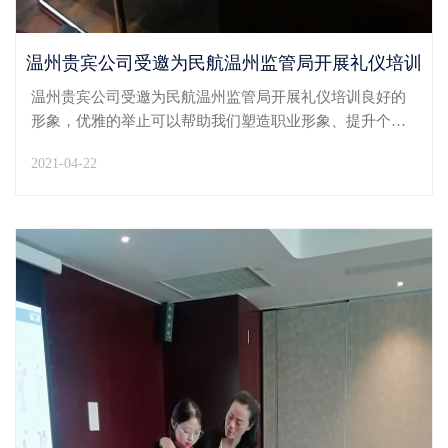
温州贵宾公司受邀为民航温州监管局开展礼仪培训
温州贵宾公司受邀为民航温州监管局开展礼仪培训良好的
形象，优雅的举止可以帮助我们塑造职业形象、提升个人
气质。4月21日，温州贵宾公司礼仪培训团队受邀为民航温
2021-04-22
州监管局领导及员工开展礼仪培训。本次课程培训地点设
在温州机场T2贵宾楼会议室，由温州贵宾公司高级礼仪
培...