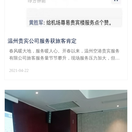
温州贵宾公司服务获旅客肯定
春风暖大地，服务暖人心。开春以来，温州空港贵宾服务
有限公司旅客服务量节节攀升，现场服务压力加大，但贵
宾公司员工良好的职业素养和工作状态始终“在线”，近日
2021-04-22
更接连获旅客肯定。4月15日上午6时45分，贵宾楼迎来黄
先生一行四位旅客乘坐KN5752航班前往佛山。由于是第...