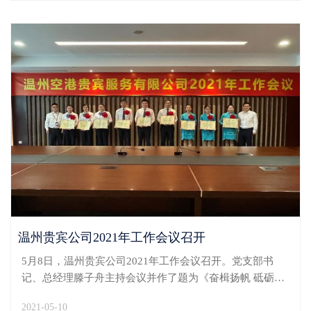
会...
温州贵宾公司2021年工作会议召开
5月8日，温州贵宾公司2021年工作会议召开。党支部书
记、总经理滕子舟主持会议并作了题为《奋楫扬帆 砥砺前
行 迈步贵宾公司高质量发展新征程》的工作报告。副总经
2021-05-10
理周杰传达原省机场集团党委委员、副总经理、原省空港