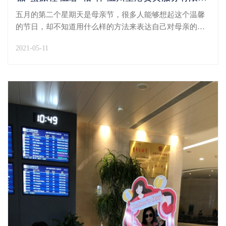
五月的第二个星期天是母亲节，很多人能够想起这个温馨
的节日，却不知道用什么样的方法来表达自己对母亲的情
感。这一天，温州空港贵宾服务有限公司准备了满满的”惊
2021-05-11
喜，将感恩和浪漫送给妈妈们。5月9日一早，每一位温州
空港贵宾公司全体员工的妈妈收到了一条由公司发送的...