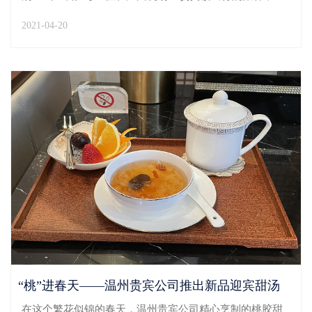
能一品这春日佳肴。迎宾桃胶甜汤是温州贵宾公司打造“舌
2021-04-20
尖上的贵宾”的一项重磅产品。甜汤研发前期，贵宾公司服
务科负责人带领欣悦班组成员严选优质食材搭配，不...
“桃”进春天——温州贵宾公司推出新品迎宾甜汤
在这个繁花似锦的春天，温州贵宾公司精心烹制的桃胶甜