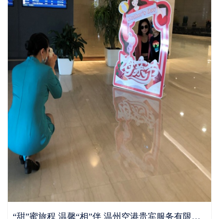
“甜”蜜旅程 温馨“相”伴 温州空港贵宾服务有限公司开展母亲节特别活动