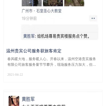
温州贵宾公司服务获旅客肯定
春风暖大地，服务暖人心。开春以来，温州空港贵宾服务
有限公司旅客服务量节节攀升，现场服务压力加大，但贵
宾公司员工良好的职业素养和工作状态始终“在线”，近日
2021-04-22
更接连获旅客肯定。4月15日上午6时45分，贵宾楼迎来黄
先生一行四位旅客乘坐KN5752航班前往佛山。由于是第...